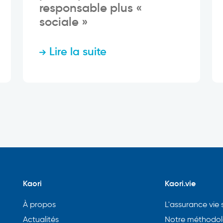
responsable plus «
sociale »
Lire la suite
Kaori
Kaori.vie
À propos
L'assurance vie 
Actualités
Notre méthodol