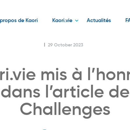
propos de Kaori
Kaori.vie
Actualités
F
29 October 2023
i.vie mis à l’ho
dans l’article de
Challenges