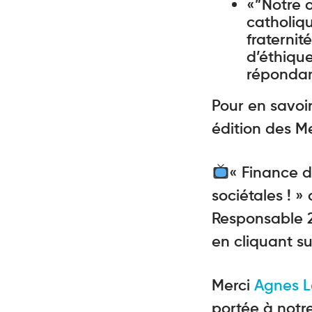
«”Notre 
catholiqu
fraternit
d’éthiqu
répondant
Pour en savoir
édition des Me
« Finance d
sociétales ! 
Responsable 
en cliquant su
Merci
Agnes 
portée à notr