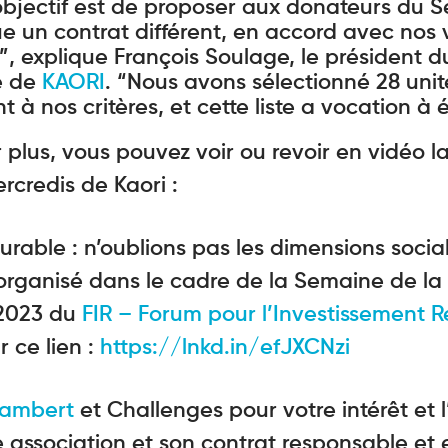
objectif est de proposer aux donateurs du 
e un contrat différent, en accord avec nos 
é”, explique François Soulage, le président 
e de
KAORI
. “Nous avons sélectionné 28 uni
 à nos critères, et cette liste a vocation à é
 plus, vous pouvez voir ou revoir en vidéo l
rcredis de Kaori :
urable : n’oublions pas les dimensions socia
» organisé dans le cadre de la Semaine de la
2023 du
FIR – Forum pour l’Investissement 
r ce lien :
https://lnkd.in/efJXCNzi
Lambert
et Challenges pour votre intérêt et l
e association et son contrat responsable et