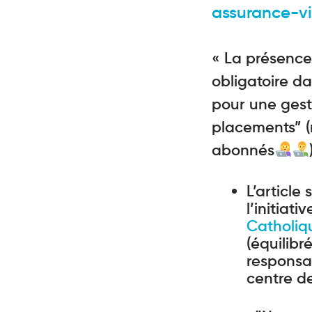
assurance-v
« La présence
obligatoire da
pour une gest
placements” (
abonnés
L’article
l’initiat
Catholiq
(équilibr
responsa
centre d