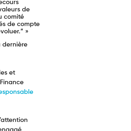
Secours
valeurs de
du comité
tés de compte
voluer.” »
a dernière
les et
 Finance
Responsable
’attention
 engagé