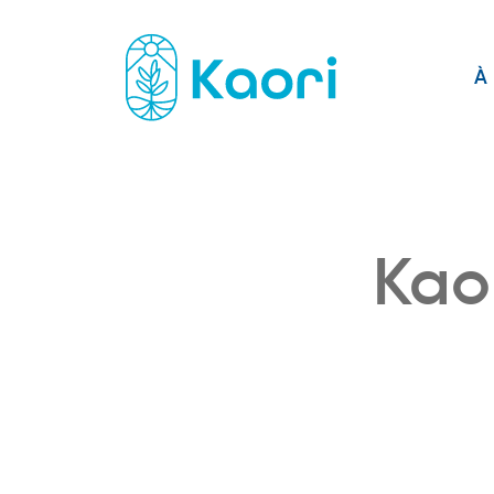
À 
Kaor