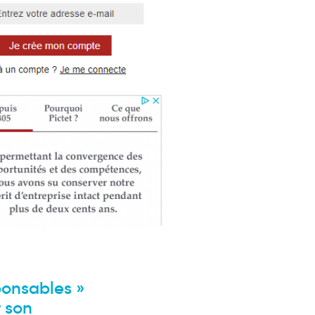
sponsables »
r son