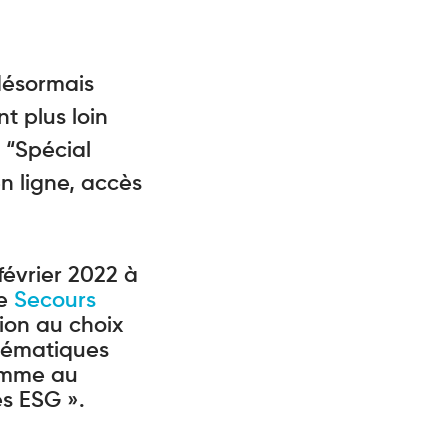
 désormais
t plus loin
 “Spécial
n ligne, accès
 février 2022 à
le
Secours
tion au choix
thématiques
homme au
es ESG ».